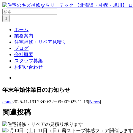
Skip
to
検
content
索
…
ホーム
業務案内
住宅補修・リペア見積り
ブログ
会社概要
スタッフ募集
お問い合わせ
View
Larger
Image
年末年始休業日のお知らせ
crane
2025-11-19T23:00:22+09:00
2025.11.19
|
News
|
関連投稿