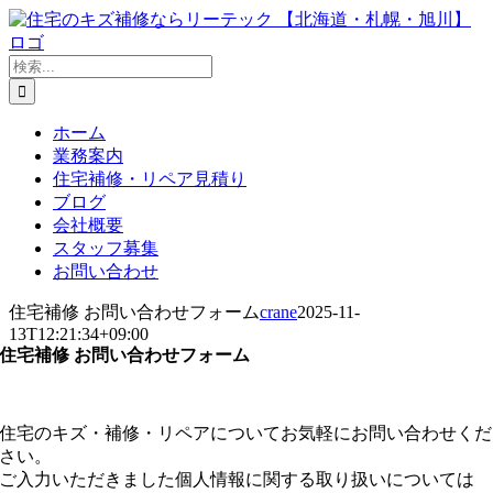
Skip
to
content
検
索
…
ホーム
業務案内
住宅補修・リペア見積り
ブログ
会社概要
スタッフ募集
お問い合わせ
住宅補修 お問い合わせフォーム
crane
2025-11-
13T12:21:34+09:00
住宅補修 お問い合わせフォーム
住宅のキズ・補修・リペアについてお気軽にお問い合わせくだ
さい。
ご入力いただきました個人情報に関する取り扱いについては