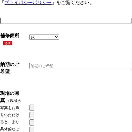
「
プライバシーポリシー
」をご覧ください。
補修箇所
必須
納期のご
希望
現場の写
真
（現状の
写真をお送
りいただけ
ると、より
具体的なご